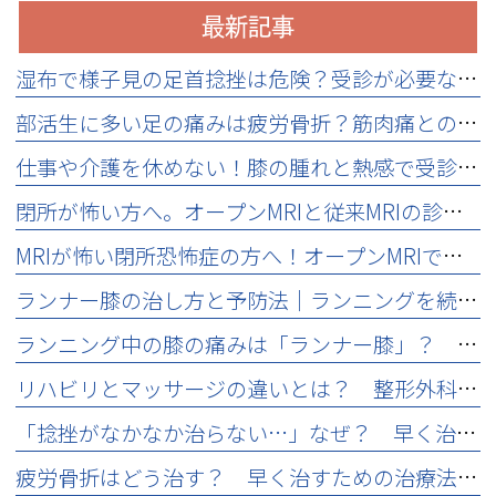
最新記事
湿布で様子見の足首捻挫は危険？受診が必要な症状と応急処置
部活生に多い足の痛みは疲労骨折？筋肉痛との見分け方と受診目安
仕事や介護を休めない！膝の腫れと熱感で受診するタイミングとは
閉所が怖い方へ。オープンMRIと従来MRIの診断精度比較とメリット
MRIが怖い閉所恐怖症の方へ！オープンMRIでスポーツ外傷を検査
ランナー膝の治し方と予防法｜ランニングを続けるために必要な治療とは
ランニング中の膝の痛みは「ランナー膝」？ 原因と症状を解説
リハビリとマッサージの違いとは？ 整形外科で行う運動療法の効果と重要性
「捻挫がなかなか治らない…」なぜ？ 早く治すための対処法
疲労骨折はどう治す？ 早く治すための治療法と回復のポイントを解説