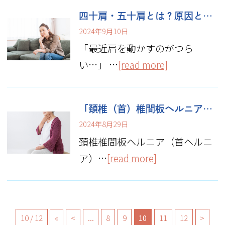
四十肩・五十肩とは？原因と症状をチェックしよう
2024年9月10日
「最近肩を動かすのがつら
い…」 …
[read more]
「頚椎（首）椎間板ヘルニア」日常でできる予防・ストレッチについて
2024年8月29日
頚椎椎間板ヘルニア（首ヘルニ
ア）…
[read more]
10 / 12
«
<
...
8
9
10
11
12
>