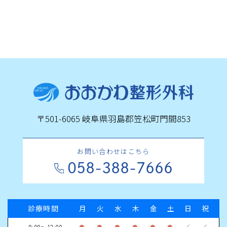
〒501-6065 岐阜県羽島郡笠松町門間853
お問い合わせはこちら
058-388-7666
診療時間
月
火
水
木
金
土
日
祝
9:00～12:00
●
●
●
●
●
●
／
／