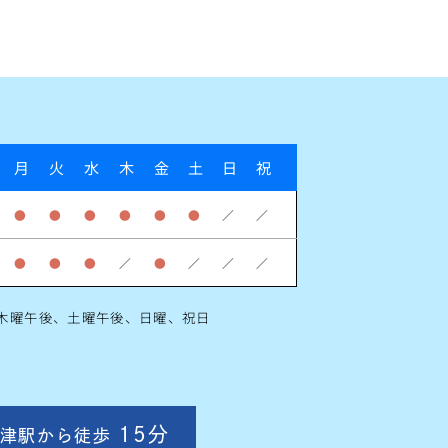
月
火
水
木
金
土
日
祝
●
●
●
●
●
●
／
／
●
●
●
／
●
／
／
／
木曜午後、土曜午後、日曜、祝日
15分
津駅から徒歩