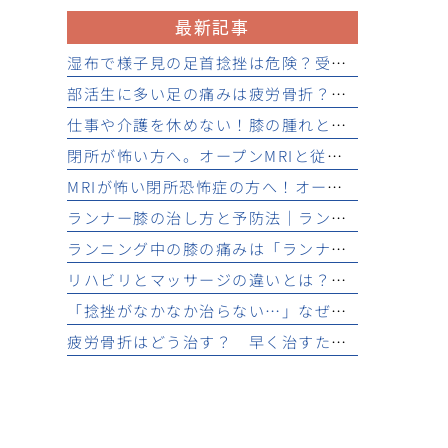
最新記事
湿布で様子見の足首捻挫は危険？受診が必要な症状と応急処置
部活生に多い足の痛みは疲労骨折？筋肉痛との見分け方と受診目安
仕事や介護を休めない！膝の腫れと熱感で受診するタイミングとは
閉所が怖い方へ。オープンMRIと従来MRIの診断精度比較とメリット
MRIが怖い閉所恐怖症の方へ！オープンMRIでスポーツ外傷を検査
ランナー膝の治し方と予防法｜ランニングを続けるために必要な治療とは
ランニング中の膝の痛みは「ランナー膝」？ 原因と症状を解説
リハビリとマッサージの違いとは？ 整形外科で行う運動療法の効果と重要性
「捻挫がなかなか治らない…」なぜ？ 早く治すための対処法
疲労骨折はどう治す？ 早く治すための治療法と回復のポイントを解説