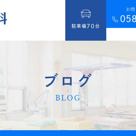
お問
05
70
駐車場
台
ブログ
BLOG