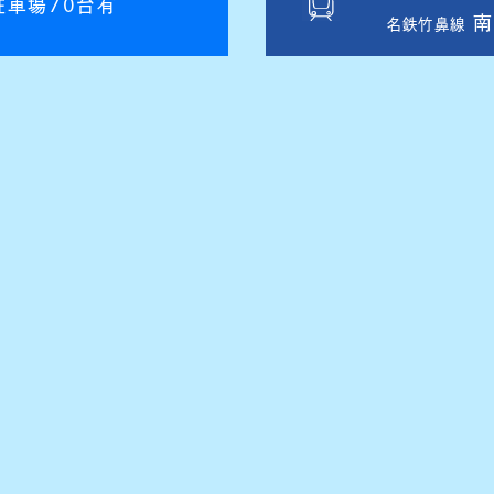
駐車場70台有
南
名鉄竹鼻線